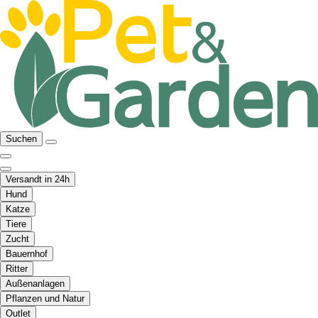
Suchen
Versandt in 24h
Hund
Katze
Tiere
Zucht
Bauernhof
Ritter
Außenanlagen
Pflanzen und Natur
Outlet