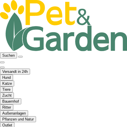
Suchen
Versandt in 24h
Hund
Katze
Tiere
Zucht
Bauernhof
Ritter
Außenanlagen
Pflanzen und Natur
Outlet