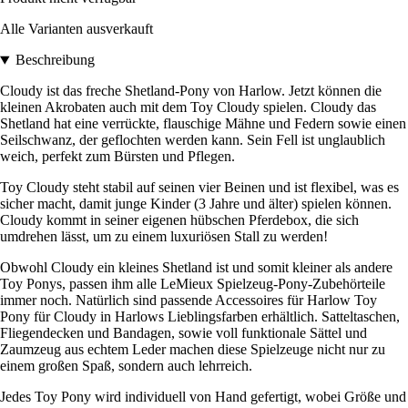
Alle Varianten ausverkauft
Beschreibung
Cloudy ist das freche Shetland-Pony von Harlow. Jetzt können die
kleinen Akrobaten auch mit dem Toy Cloudy spielen. Cloudy das
Shetland hat eine verrückte, flauschige Mähne und Federn sowie einen
Seilschwanz, der geflochten werden kann. Sein Fell ist unglaublich
weich, perfekt zum Bürsten und Pflegen.
Toy Cloudy steht stabil auf seinen vier Beinen und ist flexibel, was es
sicher macht, damit junge Kinder (3 Jahre und älter) spielen können.
Cloudy kommt in seiner eigenen hübschen Pferdebox, die sich
umdrehen lässt, um zu einem luxuriösen Stall zu werden!
Obwohl Cloudy ein kleines Shetland ist und somit kleiner als andere
Toy Ponys, passen ihm alle LeMieux Spielzeug-Pony-Zubehörteile
immer noch. Natürlich sind passende Accessoires für Harlow Toy
Pony für Cloudy in Harlows Lieblingsfarben erhältlich. Satteltaschen,
Fliegendecken und Bandagen, sowie voll funktionale Sättel und
Zaumzeug aus echtem Leder machen diese Spielzeuge nicht nur zu
einem großen Spaß, sondern auch lehrreich.
Jedes Toy Pony wird individuell von Hand gefertigt, wobei Größe und