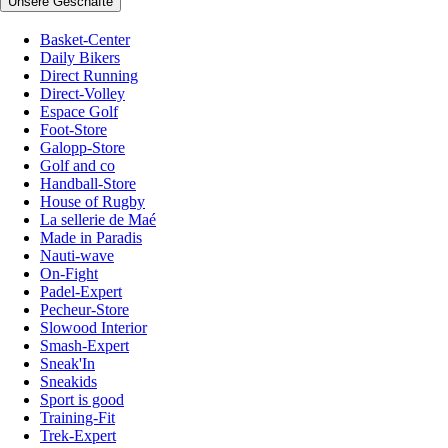
Unsere Geschäfte
Basket-Center
Daily Bikers
Direct Running
Direct-Volley
Espace Golf
Foot-Store
Galopp-Store
Golf and co
Handball-Store
House of Rugby
La sellerie de Maé
Made in Paradis
Nauti-wave
On-Fight
Padel-Expert
Pecheur-Store
Slowood Interior
Smash-Expert
Sneak'In
Sneakids
Sport is good
Training-Fit
Trek-Expert