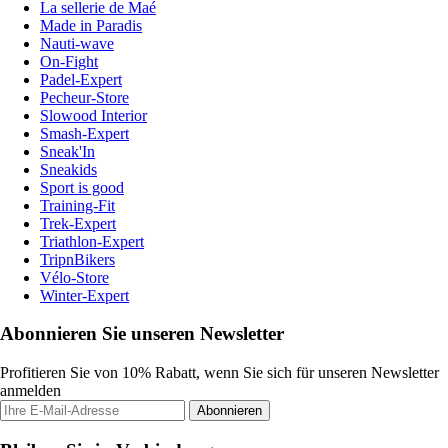
La sellerie de Maé
Made in Paradis
Nauti-wave
On-Fight
Padel-Expert
Pecheur-Store
Slowood Interior
Smash-Expert
Sneak'In
Sneakids
Sport is good
Training-Fit
Trek-Expert
Triathlon-Expert
TripnBikers
Vélo-Store
Winter-Expert
Abonnieren Sie unseren Newsletter
Profitieren Sie von 10% Rabatt, wenn Sie sich für unseren Newsletter
anmelden
Abonnieren