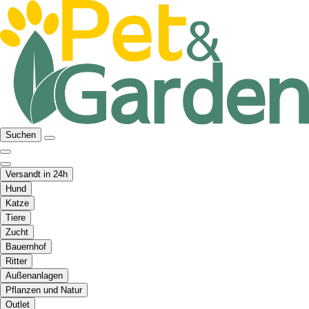
Suchen
Versandt in 24h
Hund
Katze
Tiere
Zucht
Bauernhof
Ritter
Außenanlagen
Pflanzen und Natur
Outlet