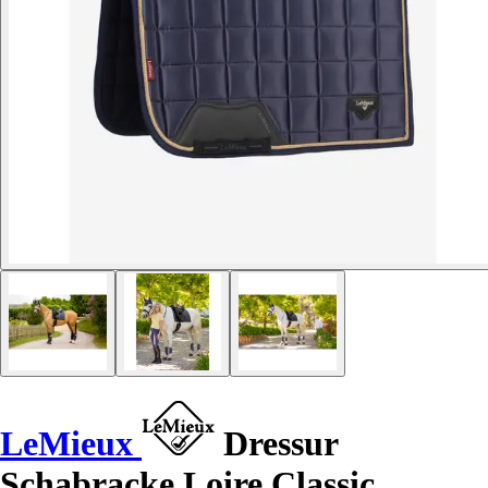
LeMieux
Dressur
Schabracke Loire Classic