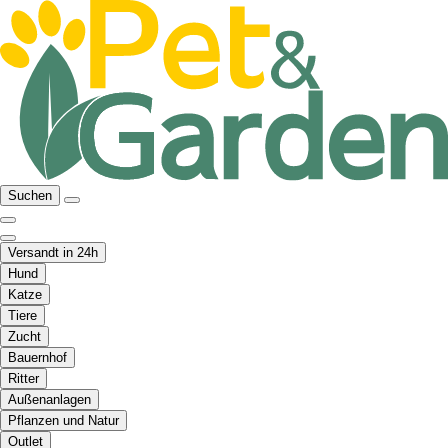
Suchen
Versandt in 24h
Hund
Katze
Tiere
Zucht
Bauernhof
Ritter
Außenanlagen
Pflanzen und Natur
Outlet