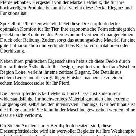
Pferdeliebhaber. Hergestellt von der Marke LeMieux, die für ihre
hochwertigen Produkte bekannt ist, vereint diese Decke Eleganz und
Funktionalität.
Speziell für Pferde entwickelt, bietet diese Dressurpferdedecke
optimalen Komfort für Ihr Tier. Ihre ergonomische Form schmiegt sich
perfekt an die Konturen des Pferdes an und vermeidet unangenehmen
Druck oder Reibung. Zudem sorgt das atmungsaktive Material für eine
gute Luftzirkulation und verhindert das Risiko von Irritationen oder
Überhitzung.
Neben ihren praktischen Eigenschaften hebt sich diese Decke durch
ihre raffinierte Ästhetik ab. Ihr Design, inspiriert von der französischen
Region Loire, verleiht ihr eine zeitlose Eleganz. Die Details aus
echtem Leder und die sorgfältigen Finishes machen sie zu einem
echten Modeaccessoire für Ihr Pferd.
Die Dressurpferdedecke LeMieux Loire Classic ist zudem sehr
widerstandsfähig. Ihr hochwertiges Material garantiert eine extreme
Langlebigkeit, selbst bei den intensivsten Trainings. Darüber hinaus ist
die Pflege einfach: Sie kann in der Maschine gewaschen werden, ohne
dass sie sich verformt.
Ob Sie ein Amateur- oder Berufspferdebesitzer sind, diese
Dressurpferdedecke wird ein wertvoller Begleiter für Ihre Wettkämpfe