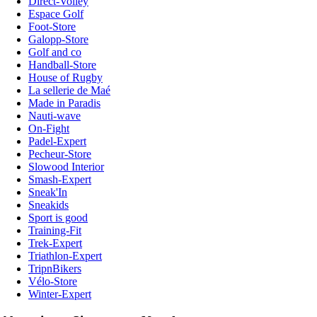
Direct-Volley
Espace Golf
Foot-Store
Galopp-Store
Golf and co
Handball-Store
House of Rugby
La sellerie de Maé
Made in Paradis
Nauti-wave
On-Fight
Padel-Expert
Pecheur-Store
Slowood Interior
Smash-Expert
Sneak'In
Sneakids
Sport is good
Training-Fit
Trek-Expert
Triathlon-Expert
TripnBikers
Vélo-Store
Winter-Expert