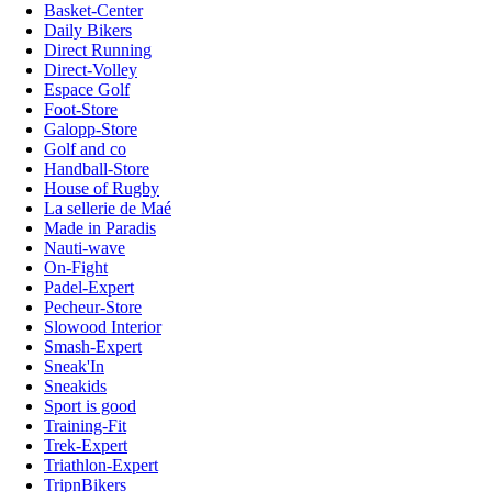
Basket-Center
Daily Bikers
Direct Running
Direct-Volley
Espace Golf
Foot-Store
Galopp-Store
Golf and co
Handball-Store
House of Rugby
La sellerie de Maé
Made in Paradis
Nauti-wave
On-Fight
Padel-Expert
Pecheur-Store
Slowood Interior
Smash-Expert
Sneak'In
Sneakids
Sport is good
Training-Fit
Trek-Expert
Triathlon-Expert
TripnBikers