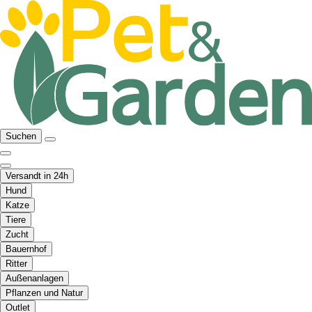
Suchen
Versandt in 24h
Hund
Katze
Tiere
Zucht
Bauernhof
Ritter
Außenanlagen
Pflanzen und Natur
Outlet