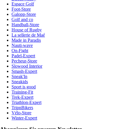
Espace Golf
Foot-Store
Galopp-Store
Golf and co
Handball-Store
House of Rugby
La sellerie de Maé
Made in Paradis
Nauti-wave
On-Fight
Padel-Expert
Pecheur-Store
Slowood Interior
Smash-Expert
Sneak'In
Sneakids
Sport is good
Training-Fit
Trek-Expert
Triathlon-Expert
TripnBikers
Vélo-Store
Winter-Expert