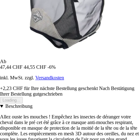
Ab
47,44 CHF
44,55 CHF
-6%
inkl. MwSt. zzgl.
Versandkosten
+2,23 CHF
für Ihre nächste Bestellung geschenkt
Nach Bestätigung
Ihrer Bestellung gutgeschrieben
Loading...
Beschreibung
Allez ouste les mouches ! Empêchez les insectes de déranger votre
cheval dans le pré cet été grâce à ce masque anti-mouches respirant,
disponible en masque de protection de la moitié de la tête ou de la tête
complète. Les empiècements en mesh 3D autour des oreilles, du nez et
sous les joues favorisent la circulation de l'air pour un plus grand