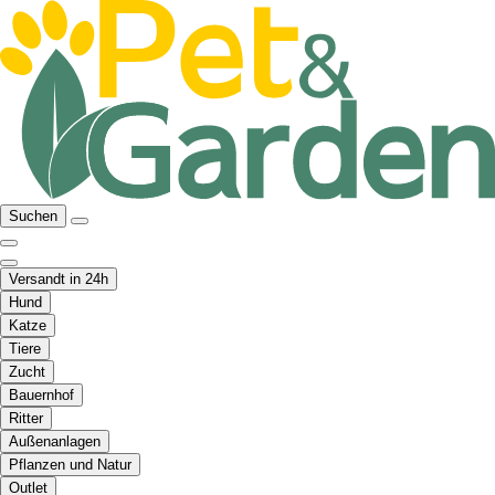
Suchen
Versandt in 24h
Hund
Katze
Tiere
Zucht
Bauernhof
Ritter
Außenanlagen
Pflanzen und Natur
Outlet