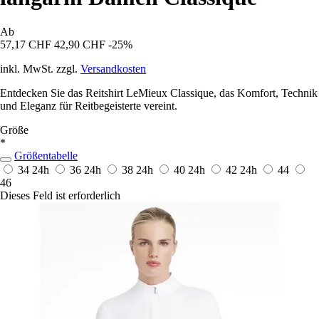
Ab
57,17 CHF
42,90 CHF
-25%
inkl. MwSt. zzgl.
Versandkosten
Entdecken Sie das Reitshirt LeMieux Classique, das Komfort, Technik
und Eleganz für Reitbegeisterte vereint.
Größe
*
Größentabelle
34
24h
36
24h
38
24h
40
24h
42
24h
44
46
Dieses Feld ist erforderlich