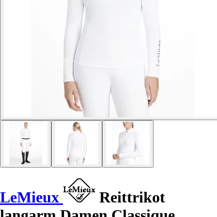
LeMieux
Reittrikot
langarm Damen Classique