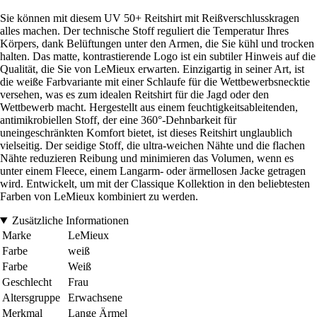
Sie können mit diesem UV 50+ Reitshirt mit Reißverschlusskragen
alles machen. Der technische Stoff reguliert die Temperatur Ihres
Körpers, dank Belüftungen unter den Armen, die Sie kühl und trocken
halten. Das matte, kontrastierende Logo ist ein subtiler Hinweis auf die
Qualität, die Sie von LeMieux erwarten. Einzigartig in seiner Art, ist
die weiße Farbvariante mit einer Schlaufe für die Wettbewerbsnecktie
versehen, was es zum idealen Reitshirt für die Jagd oder den
Wettbewerb macht. Hergestellt aus einem feuchtigkeitsableitenden,
antimikrobiellen Stoff, der eine 360°-Dehnbarkeit für
uneingeschränkten Komfort bietet, ist dieses Reitshirt unglaublich
vielseitig. Der seidige Stoff, die ultra-weichen Nähte und die flachen
Nähte reduzieren Reibung und minimieren das Volumen, wenn es
unter einem Fleece, einem Langarm- oder ärmellosen Jacke getragen
wird. Entwickelt, um mit der Classique Kollektion in den beliebtesten
Farben von LeMieux kombiniert zu werden.
Zusätzliche Informationen
Marke
LeMieux
Farbe
weiß
Farbe
Weiß
Geschlecht
Frau
Altersgruppe
Erwachsene
Merkmal
Lange Ärmel