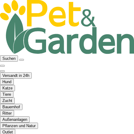
Suchen
Versandt in 24h
Hund
Katze
Tiere
Zucht
Bauernhof
Ritter
Außenanlagen
Pflanzen und Natur
Outlet