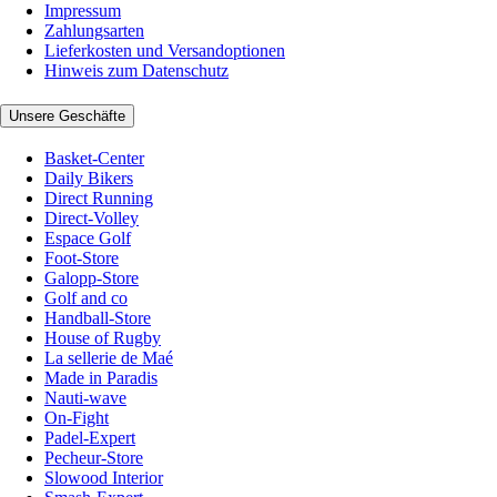
Impressum
Zahlungsarten
Lieferkosten und Versandoptionen
Hinweis zum Datenschutz
Unsere Geschäfte
Basket-Center
Daily Bikers
Direct Running
Direct-Volley
Espace Golf
Foot-Store
Galopp-Store
Golf and co
Handball-Store
House of Rugby
La sellerie de Maé
Made in Paradis
Nauti-wave
On-Fight
Padel-Expert
Pecheur-Store
Slowood Interior