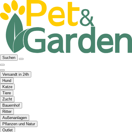
Suchen
Versandt in 24h
Hund
Katze
Tiere
Zucht
Bauernhof
Ritter
Außenanlagen
Pflanzen und Natur
Outlet