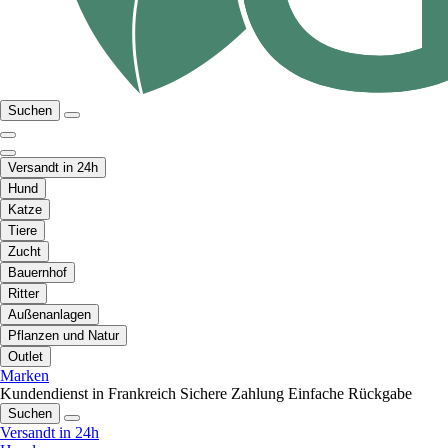
Suchen
Versandt in 24h
Hund
Katze
Tiere
Zucht
Bauernhof
Ritter
Außenanlagen
Pflanzen und Natur
Outlet
Marken
Kundendienst in Frankreich
Sichere Zahlung
Einfache Rückgabe
Suchen
Versandt in 24h