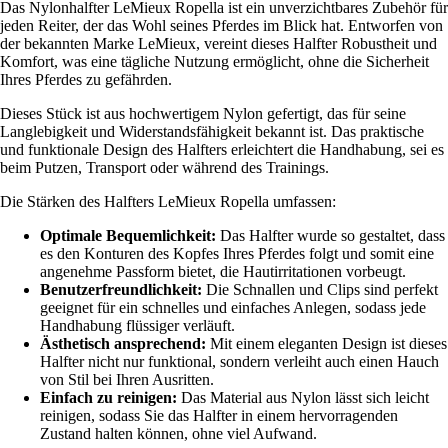
Das Nylonhalfter LeMieux Ropella ist ein unverzichtbares Zubehör für
jeden Reiter, der das Wohl seines Pferdes im Blick hat. Entworfen von
der bekannten Marke LeMieux, vereint dieses Halfter Robustheit und
Komfort, was eine tägliche Nutzung ermöglicht, ohne die Sicherheit
Ihres Pferdes zu gefährden.
Dieses Stück ist aus hochwertigem Nylon gefertigt, das für seine
Langlebigkeit und Widerstandsfähigkeit bekannt ist. Das praktische
und funktionale Design des Halfters erleichtert die Handhabung, sei es
beim Putzen, Transport oder während des Trainings.
Die Stärken des Halfters LeMieux Ropella umfassen:
Optimale Bequemlichkeit:
Das Halfter wurde so gestaltet, dass
es den Konturen des Kopfes Ihres Pferdes folgt und somit eine
angenehme Passform bietet, die Hautirritationen vorbeugt.
Benutzerfreundlichkeit:
Die Schnallen und Clips sind perfekt
geeignet für ein schnelles und einfaches Anlegen, sodass jede
Handhabung flüssiger verläuft.
Ästhetisch ansprechend:
Mit einem eleganten Design ist dieses
Halfter nicht nur funktional, sondern verleiht auch einen Hauch
von Stil bei Ihren Ausritten.
Einfach zu reinigen:
Das Material aus Nylon lässt sich leicht
reinigen, sodass Sie das Halfter in einem hervorragenden
Zustand halten können, ohne viel Aufwand.