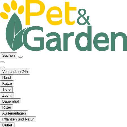
Suchen
Versandt in 24h
Hund
Katze
Tiere
Zucht
Bauernhof
Ritter
Außenanlagen
Pflanzen und Natur
Outlet