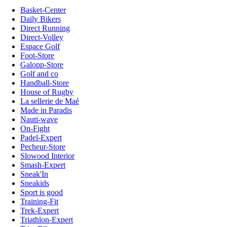
Basket-Center
Daily Bikers
Direct Running
Direct-Volley
Espace Golf
Foot-Store
Galopp-Store
Golf and co
Handball-Store
House of Rugby
La sellerie de Maé
Made in Paradis
Nauti-wave
On-Fight
Padel-Expert
Pecheur-Store
Slowood Interior
Smash-Expert
Sneak'In
Sneakids
Sport is good
Training-Fit
Trek-Expert
Triathlon-Expert