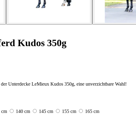
ferd Kudos 350g
 der Unterdecke LeMieux Kudos 350g, eine unverzichtbare Wahl!
5 cm
140 cm
145 cm
155 cm
165 cm