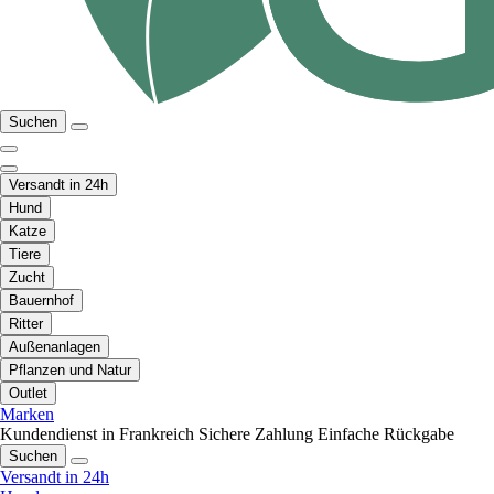
Suchen
Versandt in 24h
Hund
Katze
Tiere
Zucht
Bauernhof
Ritter
Außenanlagen
Pflanzen und Natur
Outlet
Marken
Kundendienst in Frankreich
Sichere Zahlung
Einfache Rückgabe
Suchen
Versandt in 24h