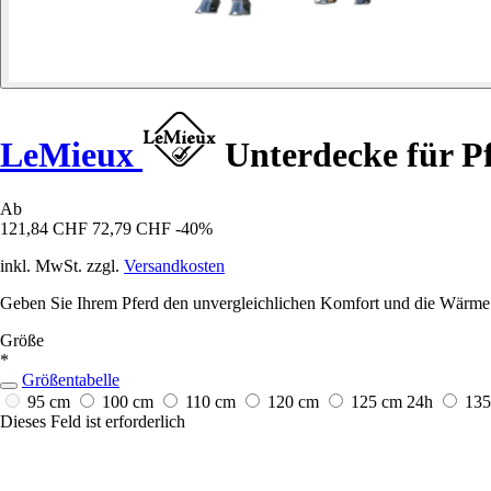
LeMieux
Unterdecke für P
Ab
121,84 CHF
72,79 CHF
-40%
inkl. MwSt. zzgl.
Versandkosten
Geben Sie Ihrem Pferd den unvergleichlichen Komfort und die Wärme
Größe
*
Größentabelle
95 cm
100 cm
110 cm
120 cm
125 cm
24h
13
Dieses Feld ist erforderlich