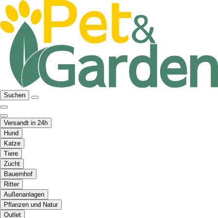
Suchen
Versandt in 24h
Hund
Katze
Tiere
Zucht
Bauernhof
Ritter
Außenanlagen
Pflanzen und Natur
Outlet