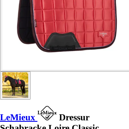
LeMieux
Dressur
Schabracke Loire Classic