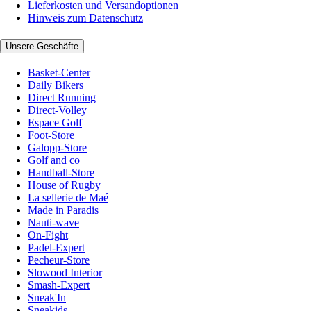
Lieferkosten und Versandoptionen
Hinweis zum Datenschutz
Unsere Geschäfte
Basket-Center
Daily Bikers
Direct Running
Direct-Volley
Espace Golf
Foot-Store
Galopp-Store
Golf and co
Handball-Store
House of Rugby
La sellerie de Maé
Made in Paradis
Nauti-wave
On-Fight
Padel-Expert
Pecheur-Store
Slowood Interior
Smash-Expert
Sneak'In
Sneakids