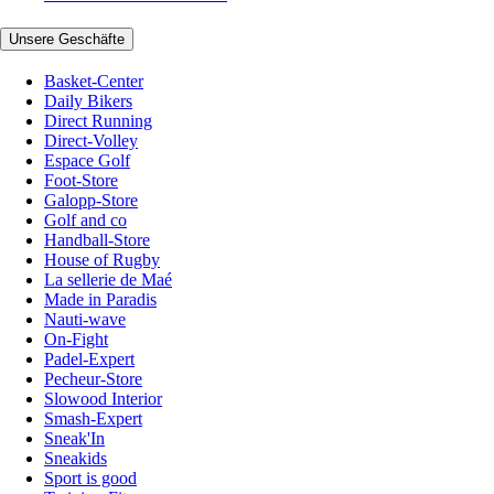
Unsere Geschäfte
Basket-Center
Daily Bikers
Direct Running
Direct-Volley
Espace Golf
Foot-Store
Galopp-Store
Golf and co
Handball-Store
House of Rugby
La sellerie de Maé
Made in Paradis
Nauti-wave
On-Fight
Padel-Expert
Pecheur-Store
Slowood Interior
Smash-Expert
Sneak'In
Sneakids
Sport is good