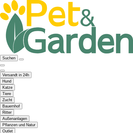
Suchen
Versandt in 24h
Hund
Katze
Tiere
Zucht
Bauernhof
Ritter
Außenanlagen
Pflanzen und Natur
Outlet