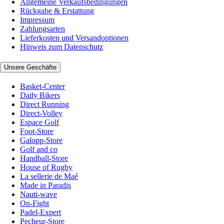
Allgemeine Verkaufsbedingungen
Rückgabe & Erstattung
Impressum
Zahlungsarten
Lieferkosten und Versandoptionen
Hinweis zum Datenschutz
Unsere Geschäfte
Basket-Center
Daily Bikers
Direct Running
Direct-Volley
Espace Golf
Foot-Store
Galopp-Store
Golf and co
Handball-Store
House of Rugby
La sellerie de Maé
Made in Paradis
Nauti-wave
On-Fight
Padel-Expert
Pecheur-Store