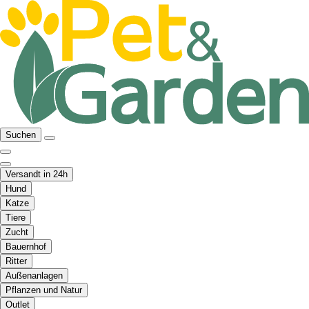
Suchen
Versandt in 24h
Hund
Katze
Tiere
Zucht
Bauernhof
Ritter
Außenanlagen
Pflanzen und Natur
Outlet