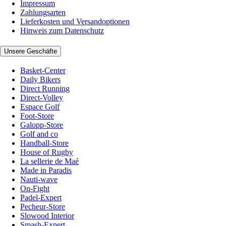
Impressum
Zahlungsarten
Lieferkosten und Versandoptionen
Hinweis zum Datenschutz
Unsere Geschäfte
Basket-Center
Daily Bikers
Direct Running
Direct-Volley
Espace Golf
Foot-Store
Galopp-Store
Golf and co
Handball-Store
House of Rugby
La sellerie de Maé
Made in Paradis
Nauti-wave
On-Fight
Padel-Expert
Pecheur-Store
Slowood Interior
Smash-Expert