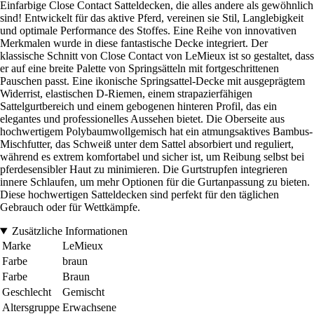
Einfarbige Close Contact Satteldecken, die alles andere als gewöhnlich
sind! Entwickelt für das aktive Pferd, vereinen sie Stil, Langlebigkeit
und optimale Performance des Stoffes. Eine Reihe von innovativen
Merkmalen wurde in diese fantastische Decke integriert. Der
klassische Schnitt von Close Contact von LeMieux ist so gestaltet, dass
er auf eine breite Palette von Springsätteln mit fortgeschrittenen
Pauschen passt. Eine ikonische Springsattel-Decke mit ausgeprägtem
Widerrist, elastischen D-Riemen, einem strapazierfähigen
Sattelgurtbereich und einem gebogenen hinteren Profil, das ein
elegantes und professionelles Aussehen bietet. Die Oberseite aus
hochwertigem Polybaumwollgemisch hat ein atmungsaktives Bambus-
Mischfutter, das Schweiß unter dem Sattel absorbiert und reguliert,
während es extrem komfortabel und sicher ist, um Reibung selbst bei
pferdesensibler Haut zu minimieren. Die Gurtstrupfen integrieren
innere Schlaufen, um mehr Optionen für die Gurtanpassung zu bieten.
Diese hochwertigen Satteldecken sind perfekt für den täglichen
Gebrauch oder für Wettkämpfe.
Zusätzliche Informationen
Marke
LeMieux
Farbe
braun
Farbe
Braun
Geschlecht
Gemischt
Altersgruppe
Erwachsene