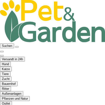
Suchen
Versandt in 24h
Hund
Katze
Tiere
Zucht
Bauernhof
Ritter
Außenanlagen
Pflanzen und Natur
Outlet