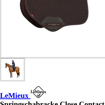
LeMieux
Springschabracke Close Contact