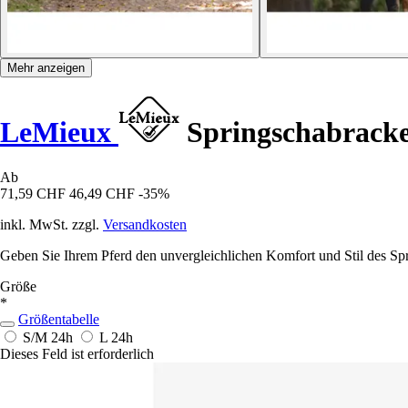
Mehr anzeigen
LeMieux
Springschabracke
Ab
71,59 CHF
46,49 CHF
-35%
inkl. MwSt. zzgl.
Versandkosten
Geben Sie Ihrem Pferd den unvergleichlichen Komfort und Stil des S
Größe
*
Größentabelle
S/M
24h
L
24h
Dieses Feld ist erforderlich