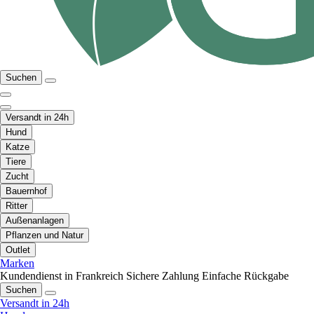
Suchen
Versandt in 24h
Hund
Katze
Tiere
Zucht
Bauernhof
Ritter
Außenanlagen
Pflanzen und Natur
Outlet
Marken
Kundendienst in Frankreich
Sichere Zahlung
Einfache Rückgabe
Suchen
Versandt in 24h