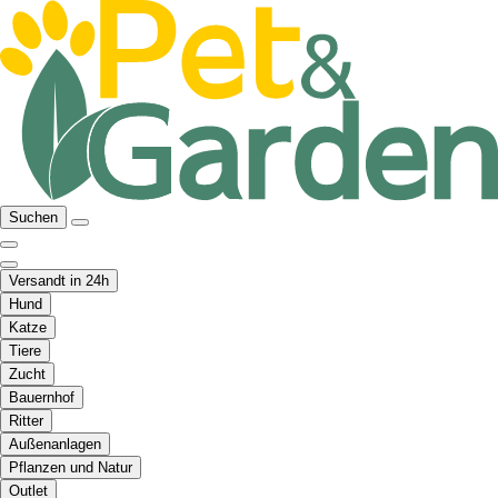
Suchen
Versandt in 24h
Hund
Katze
Tiere
Zucht
Bauernhof
Ritter
Außenanlagen
Pflanzen und Natur
Outlet