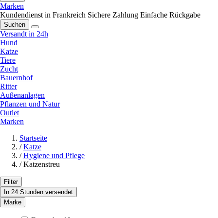
Marken
Kundendienst in Frankreich
Sichere Zahlung
Einfache Rückgabe
Suchen
Versandt in 24h
Hund
Katze
Tiere
Zucht
Bauernhof
Ritter
Außenanlagen
Pflanzen und Natur
Outlet
Marken
Startseite
/
Katze
/
Hygiene und Pflege
/
Katzenstreu
Filter
In 24 Stunden versendet
Marke