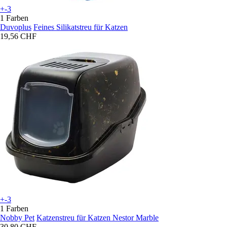
+-3
1 Farben
Duvoplus
Feines Silikatstreu für Katzen
19,56 CHF
+-3
1 Farben
Nobby Pet
Katzenstreu für Katzen Nestor Marble
30,80 CHF