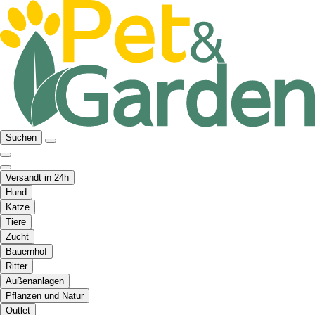
Suchen
Versandt in 24h
Hund
Katze
Tiere
Zucht
Bauernhof
Ritter
Außenanlagen
Pflanzen und Natur
Outlet