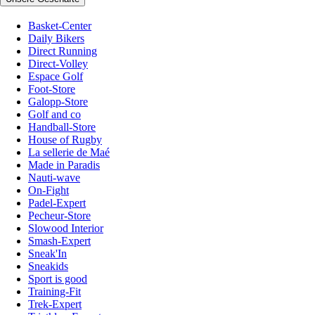
Basket-Center
Daily Bikers
Direct Running
Direct-Volley
Espace Golf
Foot-Store
Galopp-Store
Golf and co
Handball-Store
House of Rugby
La sellerie de Maé
Made in Paradis
Nauti-wave
On-Fight
Padel-Expert
Pecheur-Store
Slowood Interior
Smash-Expert
Sneak'In
Sneakids
Sport is good
Training-Fit
Trek-Expert