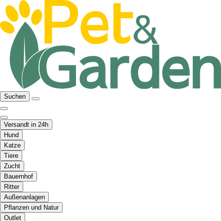
Suchen
Versandt in 24h
Hund
Katze
Tiere
Zucht
Bauernhof
Ritter
Außenanlagen
Pflanzen und Natur
Outlet