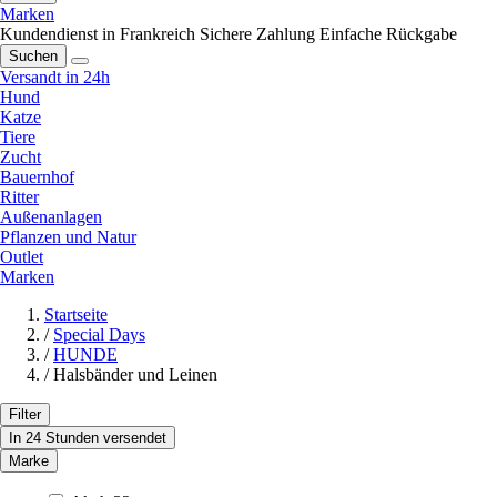
Marken
Kundendienst in Frankreich
Sichere Zahlung
Einfache Rückgabe
Suchen
Versandt in 24h
Hund
Katze
Tiere
Zucht
Bauernhof
Ritter
Außenanlagen
Pflanzen und Natur
Outlet
Marken
Startseite
/
Special Days
/
HUNDE
/
Halsbänder und Leinen
Filter
In 24 Stunden versendet
Marke