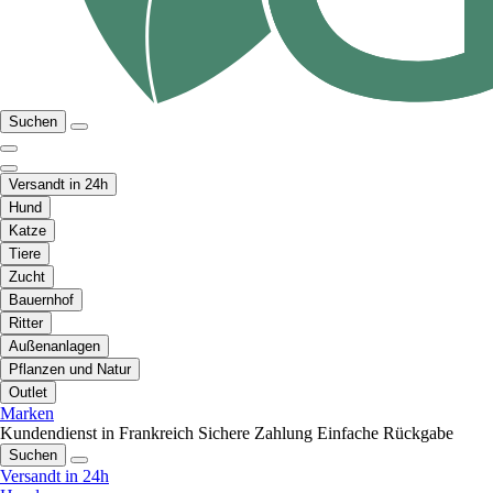
Suchen
Versandt in 24h
Hund
Katze
Tiere
Zucht
Bauernhof
Ritter
Außenanlagen
Pflanzen und Natur
Outlet
Marken
Kundendienst in Frankreich
Sichere Zahlung
Einfache Rückgabe
Suchen
Versandt in 24h