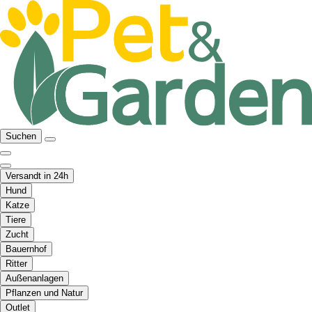
Suchen
Versandt in 24h
Hund
Katze
Tiere
Zucht
Bauernhof
Ritter
Außenanlagen
Pflanzen und Natur
Outlet