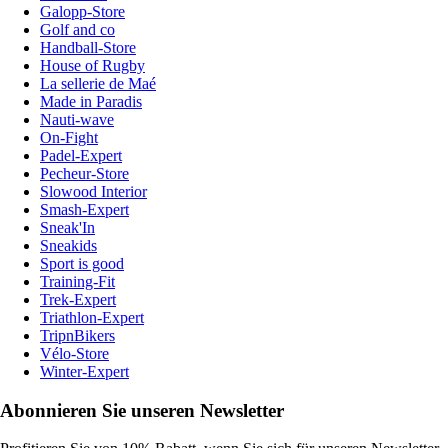
Galopp-Store
Golf and co
Handball-Store
House of Rugby
La sellerie de Maé
Made in Paradis
Nauti-wave
On-Fight
Padel-Expert
Pecheur-Store
Slowood Interior
Smash-Expert
Sneak'In
Sneakids
Sport is good
Training-Fit
Trek-Expert
Triathlon-Expert
TripnBikers
Vélo-Store
Winter-Expert
Abonnieren Sie unseren Newsletter