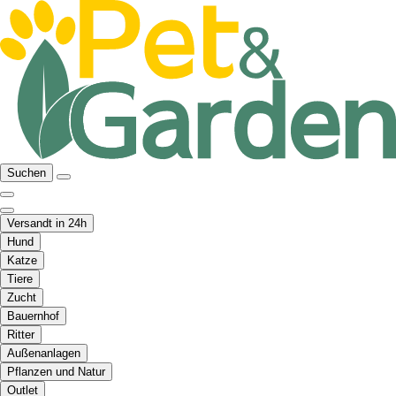
Suchen
Versandt in 24h
Hund
Katze
Tiere
Zucht
Bauernhof
Ritter
Außenanlagen
Pflanzen und Natur
Outlet