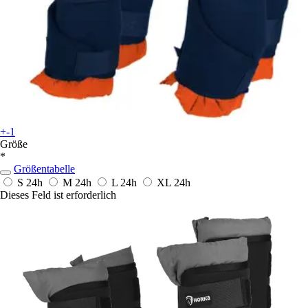
+-1
Größe
*
Größentabelle
S
24h
M
24h
L
24h
XL
24h
Dieses Feld ist erforderlich