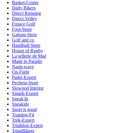
Basket-Center
Daily Bikers
Direct Running
Direct-Volley
Espace Golf
Foot-Store
Galopp-Store
Golf and co
Handball-Store
House of Rugby
La sellerie de Maé
Made in Paradis
Nauti-wave
On-Fight
Padel-Expert
Pecheur-Store
Slowood Interior
Smash-Expert
Sneak'In
Sneakids
Sport is good
Training-Fit
Trek-Expert
Triathlon-Expert
TripnBikers