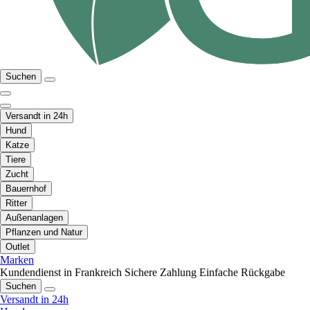
Suchen
Versandt in 24h
Hund
Katze
Tiere
Zucht
Bauernhof
Ritter
Außenanlagen
Pflanzen und Natur
Outlet
Marken
Kundendienst in Frankreich
Sichere Zahlung
Einfache Rückgabe
Suchen
Versandt in 24h