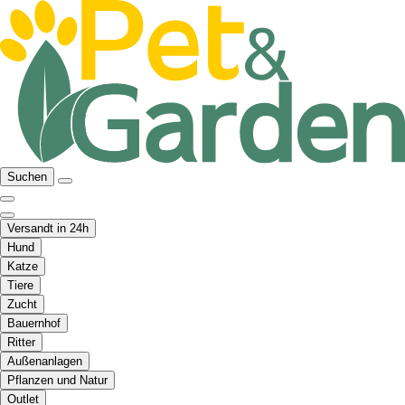
Suchen
Versandt in 24h
Hund
Katze
Tiere
Zucht
Bauernhof
Ritter
Außenanlagen
Pflanzen und Natur
Outlet