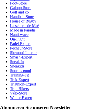
Foot-Store
Galopp-Store
Golf and co
Handball-Store
House of Rugby
La sellerie de Maé
Made in Paradis
Nauti-wave
On-Fight
Padel-Expert
Pecheur-Store
Slowood Interior
Smash-Expert
Sneak'In
Sneakids
Sport is good
Training-Fit
Trek-Expert
Triathlon-Expert
TripnBikers
Vélo-Store
Winter-Expert
Abonnieren Sie unseren Newsletter