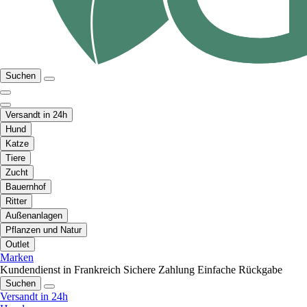
Suchen
Versandt in 24h
Hund
Katze
Tiere
Zucht
Bauernhof
Ritter
Außenanlagen
Pflanzen und Natur
Outlet
Marken
Kundendienst in Frankreich
Sichere Zahlung
Einfache Rückgabe
Suchen
Versandt in 24h