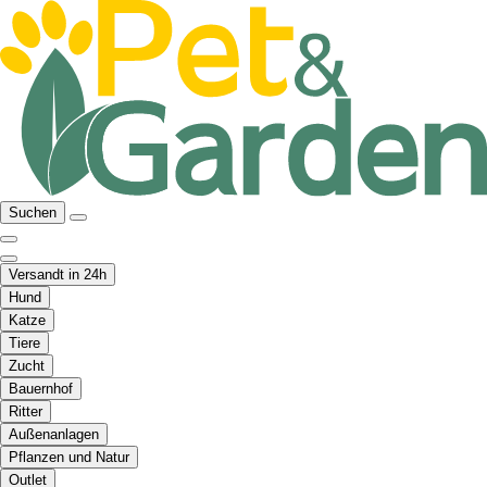
Suchen
Versandt in 24h
Hund
Katze
Tiere
Zucht
Bauernhof
Ritter
Außenanlagen
Pflanzen und Natur
Outlet