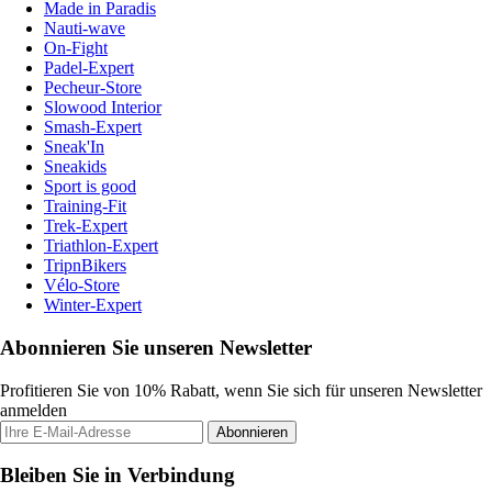
Made in Paradis
Nauti-wave
On-Fight
Padel-Expert
Pecheur-Store
Slowood Interior
Smash-Expert
Sneak'In
Sneakids
Sport is good
Training-Fit
Trek-Expert
Triathlon-Expert
TripnBikers
Vélo-Store
Winter-Expert
Abonnieren Sie unseren Newsletter
Profitieren Sie von 10% Rabatt, wenn Sie sich für unseren Newsletter
anmelden
Abonnieren
Bleiben Sie in Verbindung