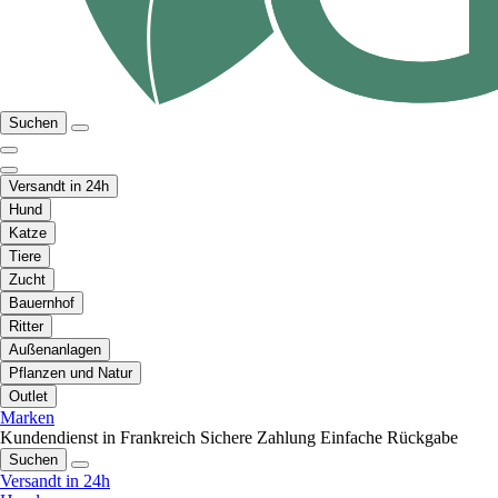
Suchen
Versandt in 24h
Hund
Katze
Tiere
Zucht
Bauernhof
Ritter
Außenanlagen
Pflanzen und Natur
Outlet
Marken
Kundendienst in Frankreich
Sichere Zahlung
Einfache Rückgabe
Suchen
Versandt in 24h