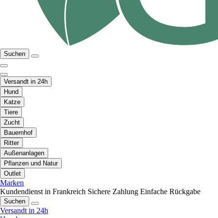
Suchen
Versandt in 24h
Hund
Katze
Tiere
Zucht
Bauernhof
Ritter
Außenanlagen
Pflanzen und Natur
Outlet
Marken
Kundendienst in Frankreich
Sichere Zahlung
Einfache Rückgabe
Suchen
Versandt in 24h