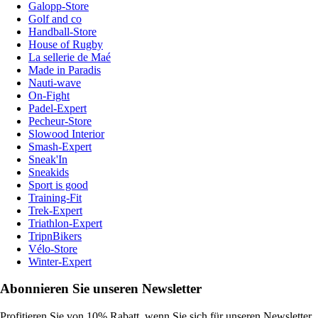
Galopp-Store
Golf and co
Handball-Store
House of Rugby
La sellerie de Maé
Made in Paradis
Nauti-wave
On-Fight
Padel-Expert
Pecheur-Store
Slowood Interior
Smash-Expert
Sneak'In
Sneakids
Sport is good
Training-Fit
Trek-Expert
Triathlon-Expert
TripnBikers
Vélo-Store
Winter-Expert
Abonnieren Sie unseren Newsletter
Profitieren Sie von 10% Rabatt, wenn Sie sich für unseren Newsletter