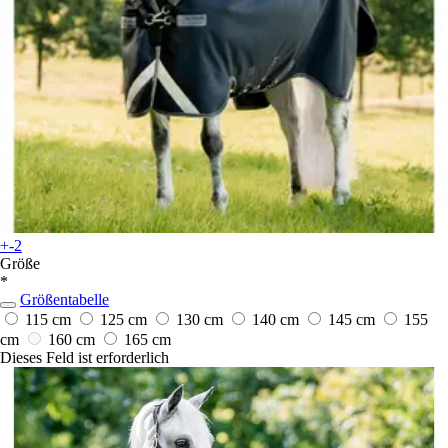
+-2
Größe
*
Größentabelle
115 cm
125 cm
130 cm
140 cm
145 cm
155
cm
160 cm
165 cm
Dieses Feld ist erforderlich