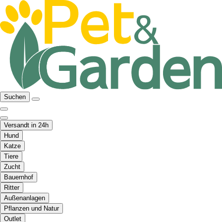
Suchen
Versandt in 24h
Hund
Katze
Tiere
Zucht
Bauernhof
Ritter
Außenanlagen
Pflanzen und Natur
Outlet