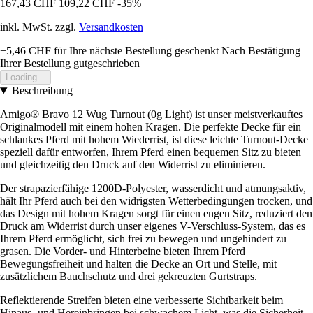
167,43 CHF
109,22 CHF
-35%
inkl. MwSt. zzgl.
Versandkosten
+5,46 CHF
für Ihre nächste Bestellung geschenkt
Nach Bestätigung
Ihrer Bestellung gutgeschrieben
Loading...
Beschreibung
Amigo® Bravo 12 Wug Turnout (0g Light) ist unser meistverkauftes
Originalmodell mit einem hohen Kragen. Die perfekte Decke für ein
schlankes Pferd mit hohem Wiederrist, ist diese leichte Turnout-Decke
speziell dafür entworfen, Ihrem Pferd einen bequemen Sitz zu bieten
und gleichzeitig den Druck auf den Widerrist zu eliminieren.
Der strapazierfähige 1200D-Polyester, wasserdicht und atmungsaktiv,
hält Ihr Pferd auch bei den widrigsten Wetterbedingungen trocken, und
das Design mit hohem Kragen sorgt für einen engen Sitz, reduziert den
Druck am Widerrist durch unser eigenes V-Verschluss-System, das es
Ihrem Pferd ermöglicht, sich frei zu bewegen und ungehindert zu
grasen. Die Vorder- und Hinterbeine bieten Ihrem Pferd
Bewegungsfreiheit und halten die Decke an Ort und Stelle, mit
zusätzlichem Bauchschutz und drei gekreuzten Gurtstraps.
Reflektierende Streifen bieten eine verbesserte Sichtbarkeit beim
Hinaus- und Hereinbringen bei schwachem Licht, was die Sicherheit