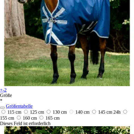
+-2
Größe
*
Größentabelle
115 cm
125 cm
130 cm
140 cm
145 cm
24h
155 cm
160 cm
165 cm
Dieses Feld ist erforderlich