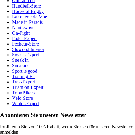
Golf and co
Handball-Store
House of Rugby
La sellerie de Maé
Made in Paradis
Nauti-wave
On-Fight
Padel-Expert
Pecheur-Store
Slowood Interior
Smash-Expert
Sneak'In
Sneakids
Sport is good
Training-Fit
Trek-Expert
Triathlon-Expert
TripnBikers
Vélo-Store
Winter-Expert
Abonnieren Sie unseren Newsletter
Profitieren Sie von 10% Rabatt, wenn Sie sich für unseren Newsletter
anmelden