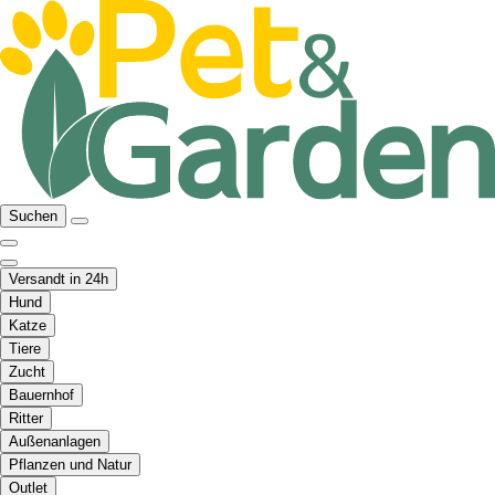
Suchen
Versandt in 24h
Hund
Katze
Tiere
Zucht
Bauernhof
Ritter
Außenanlagen
Pflanzen und Natur
Outlet