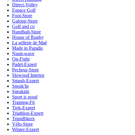
Direct-Volley
Espace Golf
Foot-Store
Galopp-Store
Golf and co
Handball-Store
House of Rugby
La sellerie de Maé
Made in Paradis
Nauti-wave
On-Fight
Padel-Expert
Pecheur-Store
Slowood Interior
Smash-Expert
Sneak'In
Sneakids
Sport is good
Training-Fit
Trek-Expert
Triathlon-Expert
TripnBikers
Vélo-Store
Winter-Expert