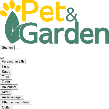
Suchen
Versandt in 24h
Hund
Katze
Tiere
Zucht
Bauernhof
Ritter
Außenanlagen
Pflanzen und Natur
Outlet