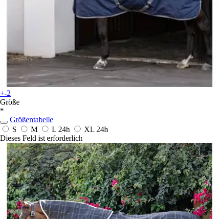
+-2
Größe
*
Größentabelle
S
M
L
24h
XL
24h
Dieses Feld ist erforderlich