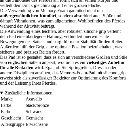
an die Silhouette des Pferdes an, formt sich an seinen Körper und
verteilt den Druck gleichmäßig auf einer großen Fläche.
Die Verwendung von Memory-Foam garantiert nicht nur
außergewöhnlichen Komfort
, sondern absorbiert auch Stöße und
dämpft Vibrationen, was zum allgemeinen Wohlbefinden des Pferdes
während der Aktivität beiträgt.
Die Anwendung eines leichten, aber robusten silicone grip verleiht
dem Pad eine überlegene Haftung, verhindert unerwünschte
Bewegungen des Sattels und sorgt für mehr Stabilität für den Reiter.
Außerdem hilft der Grip, eine optimale Position beizubehalten, was
sicheres und präzises Reiten fördert.
Das Pad ist so gestaltet, dass es sich an verschiedene Größen und Stile
von englischen Sätteln anpasst, wodurch es ein
vielseitiges Zubehör
für alle Reitarten
wird. Egal, ob Sie Springreiten, Dressur oder
andere Disziplinen ausüben, das Memory-Foam-Pad mit silicone grip
erweist sich als zuverlässiger Begleiter zur Optimierung des Komforts
und der Leistung Ihres Pferdes.
Zusätzliche Informationen
Marke
Acavallo
Farbe
black/bronze
Farbe
Schwarz
Geschlecht
Gemischt
Altersgruppe
Erwachsene