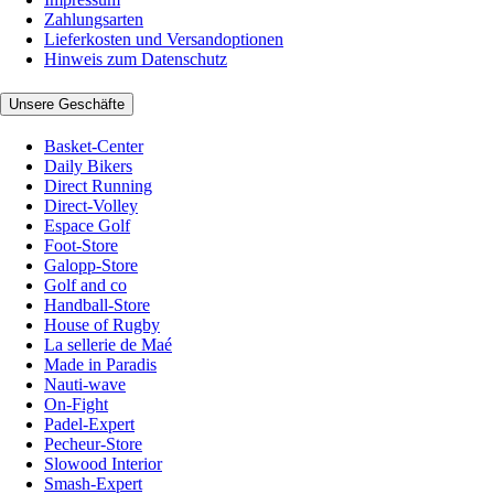
Zahlungsarten
Lieferkosten und Versandoptionen
Hinweis zum Datenschutz
Unsere Geschäfte
Basket-Center
Daily Bikers
Direct Running
Direct-Volley
Espace Golf
Foot-Store
Galopp-Store
Golf and co
Handball-Store
House of Rugby
La sellerie de Maé
Made in Paradis
Nauti-wave
On-Fight
Padel-Expert
Pecheur-Store
Slowood Interior
Smash-Expert