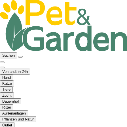
Suchen
Versandt in 24h
Hund
Katze
Tiere
Zucht
Bauernhof
Ritter
Außenanlagen
Pflanzen und Natur
Outlet