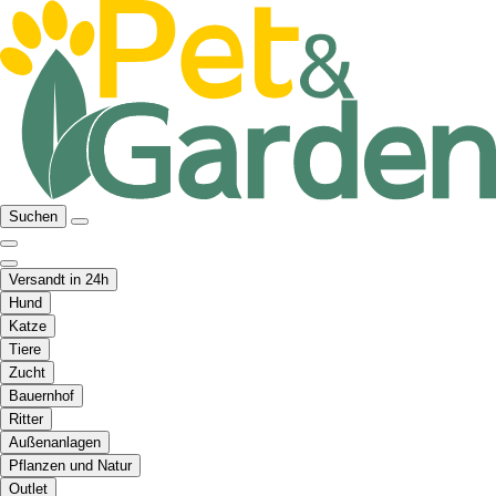
Suchen
Versandt in 24h
Hund
Katze
Tiere
Zucht
Bauernhof
Ritter
Außenanlagen
Pflanzen und Natur
Outlet