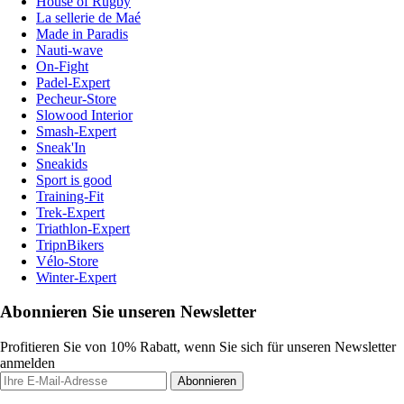
House of Rugby
La sellerie de Maé
Made in Paradis
Nauti-wave
On-Fight
Padel-Expert
Pecheur-Store
Slowood Interior
Smash-Expert
Sneak'In
Sneakids
Sport is good
Training-Fit
Trek-Expert
Triathlon-Expert
TripnBikers
Vélo-Store
Winter-Expert
Abonnieren Sie unseren Newsletter
Profitieren Sie von 10% Rabatt, wenn Sie sich für unseren Newsletter
anmelden
Abonnieren