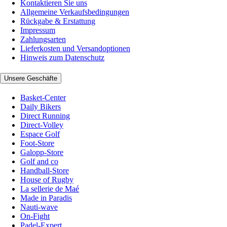
Kontaktieren Sie uns
Allgemeine Verkaufsbedingungen
Rückgabe & Erstattung
Impressum
Zahlungsarten
Lieferkosten und Versandoptionen
Hinweis zum Datenschutz
Unsere Geschäfte
Basket-Center
Daily Bikers
Direct Running
Direct-Volley
Espace Golf
Foot-Store
Galopp-Store
Golf and co
Handball-Store
House of Rugby
La sellerie de Maé
Made in Paradis
Nauti-wave
On-Fight
Padel-Expert