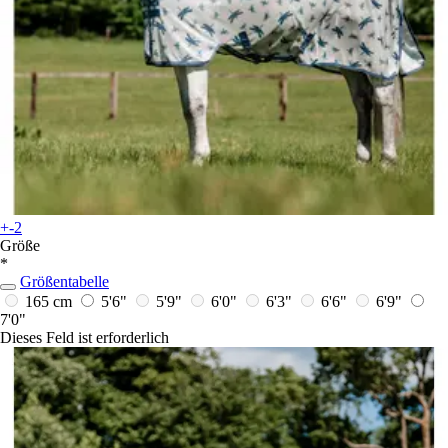
+-2
Größe
*
Größentabelle
165 cm
5'6"
5'9"
6'0"
6'3"
6'6"
6'9"
7'0"
Dieses Feld ist erforderlich