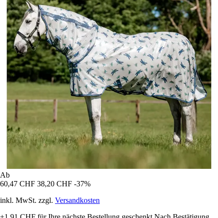
Ab
60,47 CHF
38,20 CHF
-37%
inkl. MwSt. zzgl.
Versandkosten
+1,91 CHF
für Ihre nächste Bestellung geschenkt
Nach Bestätigung