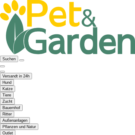
Suchen
Versandt in 24h
Hund
Katze
Tiere
Zucht
Bauernhof
Ritter
Außenanlagen
Pflanzen und Natur
Outlet