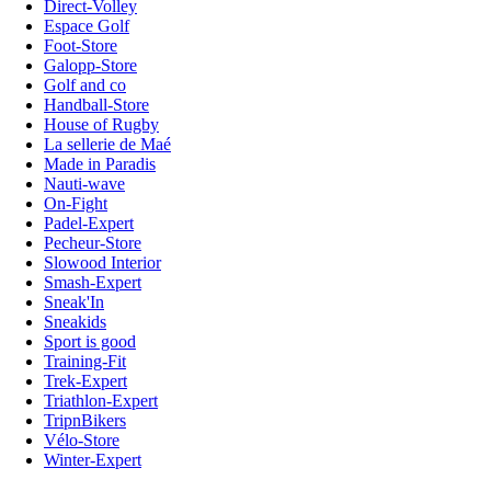
Direct-Volley
Espace Golf
Foot-Store
Galopp-Store
Golf and co
Handball-Store
House of Rugby
La sellerie de Maé
Made in Paradis
Nauti-wave
On-Fight
Padel-Expert
Pecheur-Store
Slowood Interior
Smash-Expert
Sneak'In
Sneakids
Sport is good
Training-Fit
Trek-Expert
Triathlon-Expert
TripnBikers
Vélo-Store
Winter-Expert