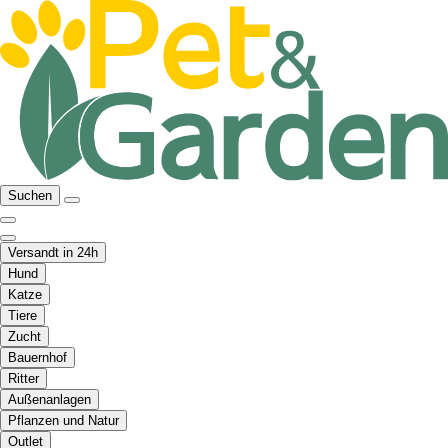
Suchen
Versandt in 24h
Hund
Katze
Tiere
Zucht
Bauernhof
Ritter
Außenanlagen
Pflanzen und Natur
Outlet