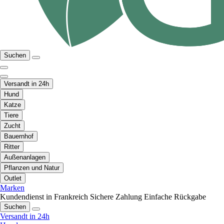
Suchen
Versandt in 24h
Hund
Katze
Tiere
Zucht
Bauernhof
Ritter
Außenanlagen
Pflanzen und Natur
Outlet
Marken
Kundendienst in Frankreich
Sichere Zahlung
Einfache Rückgabe
Suchen
Versandt in 24h