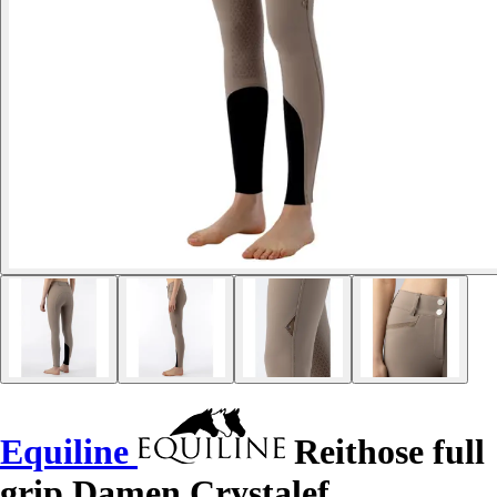
Equiline
Reithose full
grip Damen Crystalef