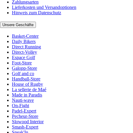
Zahlungsarten
Lieferkosten und Versandoptionen
Hinweis zum Datenschutz
Unsere Geschäfte
Basket-Center
Daily Bikers
Direct Running
Direct-Volley
Espace Golf
Foot-Store
Galopp-Store
Golf and co
Handball-Store
House of Rugby
La sellerie de Maé
Made in Paradis
Nauti-wave
On-Fight
Padel-Expert
Pecheur-Store
Slowood Interior
Smash-Expert
Sneak'In