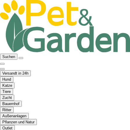
Suchen
Versandt in 24h
Hund
Katze
Tiere
Zucht
Bauernhof
Ritter
Außenanlagen
Pflanzen und Natur
Outlet