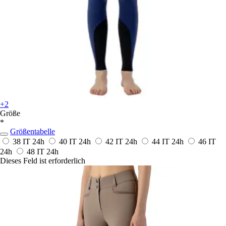
+2
Größe
*
Größentabelle
38 IT
24h
40 IT
24h
42 IT
24h
44 IT
24h
46 IT
24h
48 IT
24h
Dieses Feld ist erforderlich