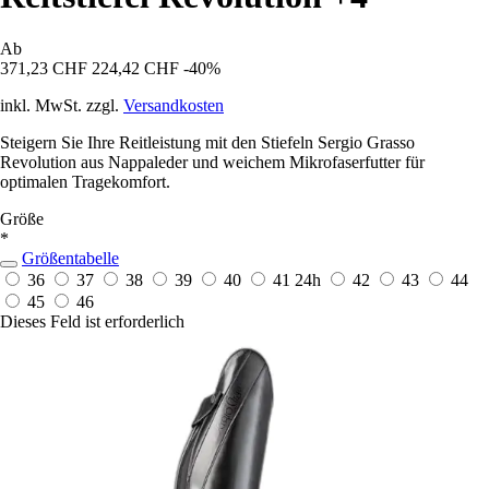
Ab
371,23 CHF
224,42 CHF
-40%
inkl. MwSt. zzgl.
Versandkosten
Steigern Sie Ihre Reitleistung mit den Stiefeln Sergio Grasso
Revolution aus Nappaleder und weichem Mikrofaserfutter für
optimalen Tragekomfort.
Größe
*
Größentabelle
36
37
38
39
40
41
24h
42
43
44
45
46
Dieses Feld ist erforderlich