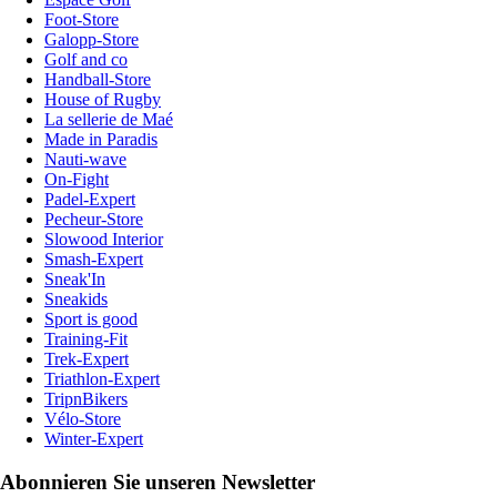
Foot-Store
Galopp-Store
Golf and co
Handball-Store
House of Rugby
La sellerie de Maé
Made in Paradis
Nauti-wave
On-Fight
Padel-Expert
Pecheur-Store
Slowood Interior
Smash-Expert
Sneak'In
Sneakids
Sport is good
Training-Fit
Trek-Expert
Triathlon-Expert
TripnBikers
Vélo-Store
Winter-Expert
Abonnieren Sie unseren Newsletter