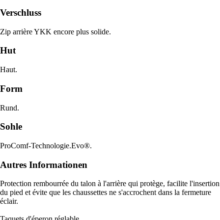
Verschluss
Zip arrière YKK encore plus solide.
Hut
Haut.
Form
Rund.
Sohle
ProComf-Technologie.Evo®.
Autres Informationen
Protection rembourrée du talon à l'arrière qui protège, facilite l'insertion
du pied et évite que les chaussettes ne s'accrochent dans la fermeture
éclair.
Taquets d'éperon réglable.