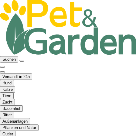
Suchen
Versandt in 24h
Hund
Katze
Tiere
Zucht
Bauernhof
Ritter
Außenanlagen
Pflanzen und Natur
Outlet