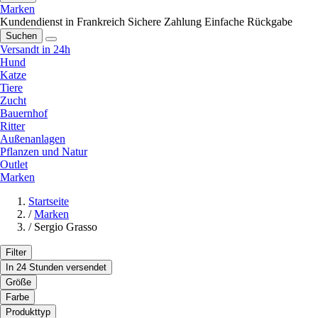
Marken
Kundendienst in Frankreich
Sichere Zahlung
Einfache Rückgabe
Suchen
Versandt in 24h
Hund
Katze
Tiere
Zucht
Bauernhof
Ritter
Außenanlagen
Pflanzen und Natur
Outlet
Marken
Startseite
/
Marken
/
Sergio Grasso
Filter
In 24 Stunden versendet
Größe
Farbe
Produkttyp