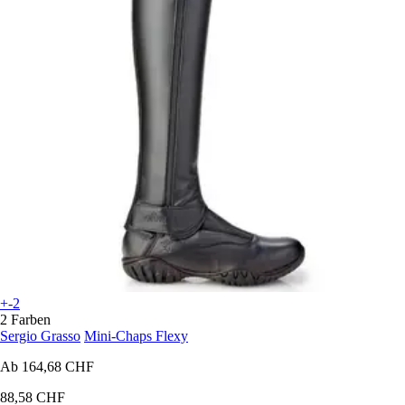
+-2
2 Farben
Sergio Grasso
Mini-Chaps Flexy
Ab
164,68 CHF
88,58 CHF