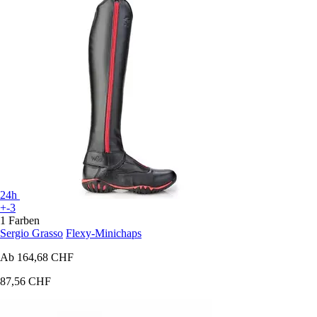
24h
+-3
1 Farben
Sergio Grasso
Flexy-Minichaps
Ab
164,68 CHF
87,56 CHF