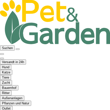
Suchen
Versandt in 24h
Hund
Katze
Tiere
Zucht
Bauernhof
Ritter
Außenanlagen
Pflanzen und Natur
Outlet