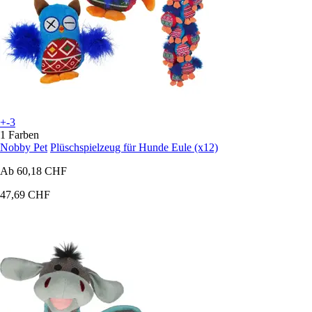
+-3
1 Farben
Nobby Pet
Plüschspielzeug für Hunde Eule (x12)
Ab
60,18 CHF
47,69 CHF