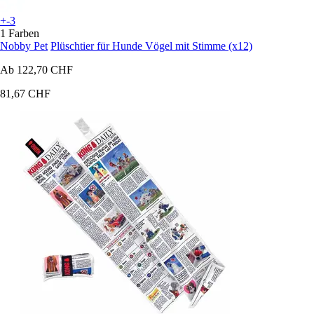
+-3
1 Farben
Nobby Pet
Plüschtier für Hunde Vögel mit Stimme (x12)
Ab
122,70 CHF
81,67 CHF