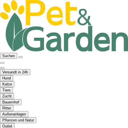
Suchen
Versandt in 24h
Hund
Katze
Tiere
Zucht
Bauernhof
Ritter
Außenanlagen
Pflanzen und Natur
Outlet