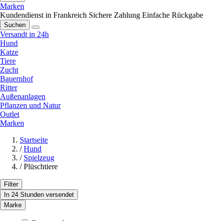
Marken
Kundendienst in Frankreich
Sichere Zahlung
Einfache Rückgabe
Suchen
Versandt in 24h
Hund
Katze
Tiere
Zucht
Bauernhof
Ritter
Außenanlagen
Pflanzen und Natur
Outlet
Marken
Startseite
/
Hund
/
Spielzeug
/
Plüschtiere
Filter
In 24 Stunden versendet
Marke