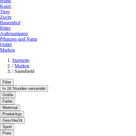
Hund
Katze
Tiere
Zucht
Bauernhof
Ritter
Außenanlagen
Pflanzen und Natur
Outlet
Marken
Startseite
/
Marken
/
Samshield
Filter
In 24 Stunden versendet
Größe
Farbe
Merkmal
Produkttyp
Geschlecht
Sport
Preis