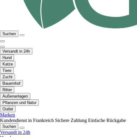
Suchen
Versandt in 24h
Hund
Katze
Tiere
Zucht
Bauernhof
Ritter
Außenanlagen
Pflanzen und Natur
Outlet
Marken
Kundendienst in Frankreich
Sichere Zahlung
Einfache Rückgabe
Suchen
Versandt in 24h