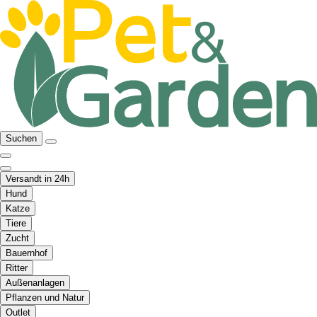
Suchen
Versandt in 24h
Hund
Katze
Tiere
Zucht
Bauernhof
Ritter
Außenanlagen
Pflanzen und Natur
Outlet