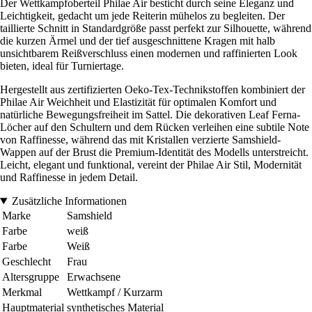
Der Wettkampfoberteil Philae Air besticht durch seine Eleganz und
Leichtigkeit, gedacht um jede Reiterin mühelos zu begleiten. Der
taillierte Schnitt in Standardgröße passt perfekt zur Silhouette, während
die kurzen Ärmel und der tief ausgeschnittene Kragen mit halb
unsichtbarem Reißverschluss einen modernen und raffinierten Look
bieten, ideal für Turniertage.
Hergestellt aus zertifizierten Oeko-Tex-Technikstoffen kombiniert der
Philae Air Weichheit und Elastizität für optimalen Komfort und
natürliche Bewegungsfreiheit im Sattel. Die dekorativen Leaf Ferna-
Löcher auf den Schultern und dem Rücken verleihen eine subtile Note
von Raffinesse, während das mit Kristallen verzierte Samshield-
Wappen auf der Brust die Premium-Identität des Modells unterstreicht.
Leicht, elegant und funktional, vereint der Philae Air Stil, Modernität
und Raffinesse in jedem Detail.
Zusätzliche Informationen
Marke
Samshield
Farbe
weiß
Farbe
Weiß
Geschlecht
Frau
Altersgruppe
Erwachsene
Merkmal
Wettkampf / Kurzarm
Hauptmaterial
synthetisches Material