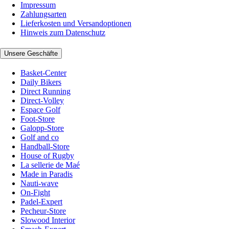
Impressum
Zahlungsarten
Lieferkosten und Versandoptionen
Hinweis zum Datenschutz
Unsere Geschäfte
Basket-Center
Daily Bikers
Direct Running
Direct-Volley
Espace Golf
Foot-Store
Galopp-Store
Golf and co
Handball-Store
House of Rugby
La sellerie de Maé
Made in Paradis
Nauti-wave
On-Fight
Padel-Expert
Pecheur-Store
Slowood Interior