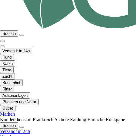
Suchen
Versandt in 24h
Hund
Katze
Tiere
Zucht
Bauernhof
Ritter
Außenanlagen
Pflanzen und Natur
Outlet
Marken
Kundendienst in Frankreich
Sichere Zahlung
Einfache Rückgabe
Suchen
Versandt in 24h