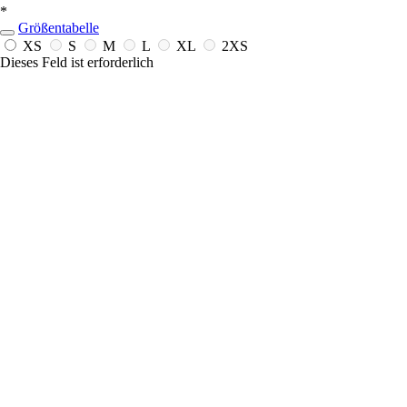
*
Größentabelle
XS
S
M
L
XL
2XS
Dieses Feld ist erforderlich