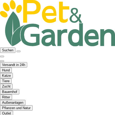
Suchen
Versandt in 24h
Hund
Katze
Tiere
Zucht
Bauernhof
Ritter
Außenanlagen
Pflanzen und Natur
Outlet