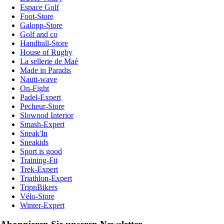
Espace Golf
Foot-Store
Galopp-Store
Golf and co
Handball-Store
House of Rugby
La sellerie de Maé
Made in Paradis
Nauti-wave
On-Fight
Padel-Expert
Pecheur-Store
Slowood Interior
Smash-Expert
Sneak'In
Sneakids
Sport is good
Training-Fit
Trek-Expert
Triathlon-Expert
TripnBikers
Vélo-Store
Winter-Expert