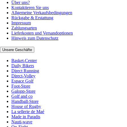
Über uns?
Kontaktieren Sie uns
Allgemeine Verkaufsbedingungen
Rückgabe & Erstattung
Impressum
Zahlungsarten
Lieferkosten und Versandoptionen
Hinweis zum Datenschutz
Unsere Geschäfte
Basket-Center
Daily Bikers
Direct Running
Direct-Volley
Espace Golf
Foot-Store
Galopp-Store
Golf and co
Handball-Store
House of Rugby
La sellerie de Maé
Made in Paradis
Nauti-wave
On-Fight