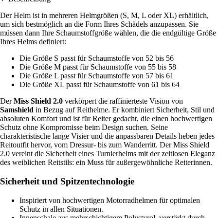
Der Helm ist in mehreren Helmgrößen (S, M, L oder XL) erhältlich,
um sich bestmöglich an die Form Ihres Schädels anzupassen. Sie
müssen dann Ihre Schaumstoffgröße wählen, die die endgültige Größe
Ihres Helms definiert:
Die Größe S passt für Schaumstoffe von 52 bis 56
Die Größe M passt für Schaumstoffe von 55 bis 58
Die Größe L passt für Schaumstoffe von 57 bis 61
Die Größe XL passt für Schaumstoffe von 61 bis 64
Der
Miss Shield 2.0
verkörpert die raffinierteste Vision von
Samshield
in Bezug auf Reithelme. Er kombiniert Sicherheit, Stil und
absoluten Komfort und ist für Reiter gedacht, die einen hochwertigen
Schutz ohne Kompromisse beim Design suchen. Seine
charakteristische lange Visier und die anpassbaren Details heben jedes
Reitoutfit hervor, vom Dressur- bis zum Wanderritt. Der Miss Shield
2.0 vereint die Sicherheit eines Turnierhelms mit der zeitlosen Eleganz
des weiblichen Reitstils: ein Muss für außergewöhnliche Reiterinnen.
Sicherheit und Spitzentechnologie
Inspiriert von hochwertigen Motorradhelmen für optimalen
Schutz in allen Situationen.
Innenschale aus mehrschichtigem Polystyrol, verstärkt durch