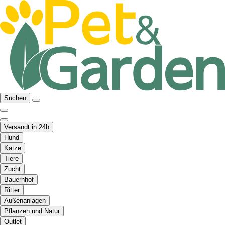
Suchen
Versandt in 24h
Hund
Katze
Tiere
Zucht
Bauernhof
Ritter
Außenanlagen
Pflanzen und Natur
Outlet