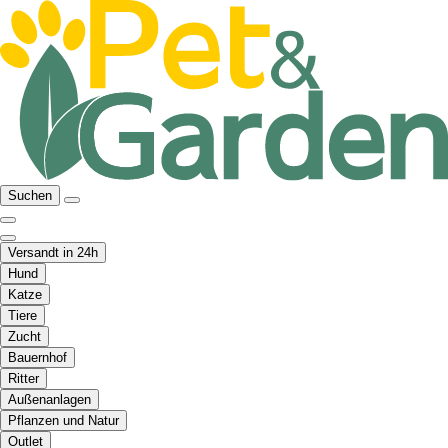
Suchen
Versandt in 24h
Hund
Katze
Tiere
Zucht
Bauernhof
Ritter
Außenanlagen
Pflanzen und Natur
Outlet