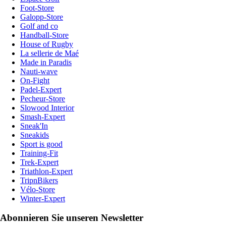
Foot-Store
Galopp-Store
Golf and co
Handball-Store
House of Rugby
La sellerie de Maé
Made in Paradis
Nauti-wave
On-Fight
Padel-Expert
Pecheur-Store
Slowood Interior
Smash-Expert
Sneak'In
Sneakids
Sport is good
Training-Fit
Trek-Expert
Triathlon-Expert
TripnBikers
Vélo-Store
Winter-Expert
Abonnieren Sie unseren Newsletter