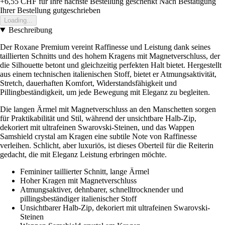
+6,55 CHF
für Ihre nächste Bestellung geschenkt
Nach Bestätigung
Ihrer Bestellung gutgeschrieben
Loading...
Beschreibung
Der Roxane Premium vereint Raffinesse und Leistung dank seines
taillierten Schnitts und des hohem Kragens mit Magnetverschluss, der
die Silhouette betont und gleichzeitig perfekten Halt bietet. Hergestellt
aus einem technischen italienischen Stoff, bietet er Atmungsaktivität,
Stretch, dauerhaften Komfort, Widerstandsfähigkeit und
Pillingbeständigkeit, um jede Bewegung mit Eleganz zu begleiten.
Die langen Ärmel mit Magnetverschluss an den Manschetten sorgen
für Praktikabilität und Stil, während der unsichtbare Halb-Zip,
dekoriert mit ultrafeinen Swarovski-Steinen, und das Wappen
Samshield crystal am Kragen eine subtile Note von Raffinesse
verleihen. Schlicht, aber luxuriös, ist dieses Oberteil für die Reiterin
gedacht, die mit Eleganz Leistung erbringen möchte.
Femininer taillierter Schnitt, lange Ärmel
Hoher Kragen mit Magnetverschluss
Atmungsaktiver, dehnbarer, schnelltrocknender und
pillingsbeständiger italienischer Stoff
Unsichtbarer Halb-Zip, dekoriert mit ultrafeinen Swarovski-
Steinen