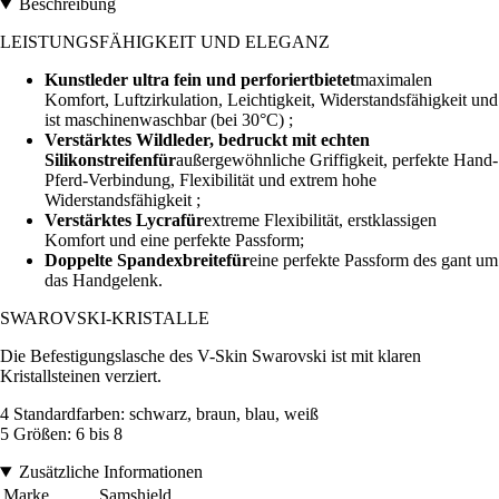
Beschreibung
LEISTUNGSFÄHIGKEIT UND ELEGANZ
Kunstleder ultra fein und perforiertbietet
maximalen
Komfort, Luftzirkulation, Leichtigkeit, Widerstandsfähigkeit und
ist maschinenwaschbar (bei 30°C) ;
Verstärktes Wildleder, bedruckt mit echten
Silikonstreifenfür
außergewöhnliche Griffigkeit, perfekte Hand-
Pferd-Verbindung, Flexibilität und extrem hohe
Widerstandsfähigkeit ;
Verstärktes Lycrafür
extreme Flexibilität, erstklassigen
Komfort und eine perfekte Passform;
Doppelte Spandexbreitefür
eine perfekte Passform des gant um
das Handgelenk.
SWAROVSKI-KRISTALLE
Die Befestigungslasche des V-Skin Swarovski ist mit klaren
Kristallsteinen verziert.
4 Standardfarben: schwarz, braun, blau, weiß
5 Größen: 6 bis 8
Zusätzliche Informationen
Marke
Samshield