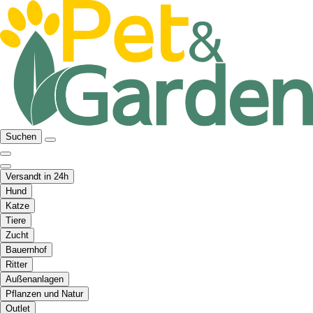
Suchen
Versandt in 24h
Hund
Katze
Tiere
Zucht
Bauernhof
Ritter
Außenanlagen
Pflanzen und Natur
Outlet