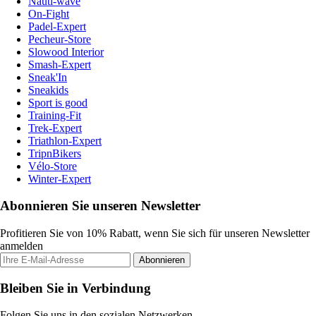
Nauti-wave
On-Fight
Padel-Expert
Pecheur-Store
Slowood Interior
Smash-Expert
Sneak'In
Sneakids
Sport is good
Training-Fit
Trek-Expert
Triathlon-Expert
TripnBikers
Vélo-Store
Winter-Expert
Abonnieren Sie unseren Newsletter
Profitieren Sie von 10% Rabatt, wenn Sie sich für unseren Newsletter
anmelden
Abonnieren
Bleiben Sie in Verbindung
Folgen Sie uns in den sozialen Netzwerken