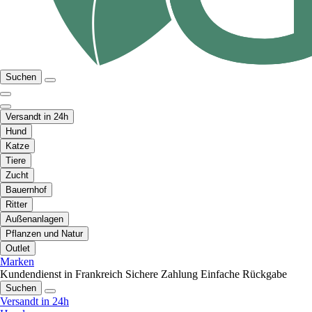
Suchen
Versandt in 24h
Hund
Katze
Tiere
Zucht
Bauernhof
Ritter
Außenanlagen
Pflanzen und Natur
Outlet
Marken
Kundendienst in Frankreich
Sichere Zahlung
Einfache Rückgabe
Suchen
Versandt in 24h