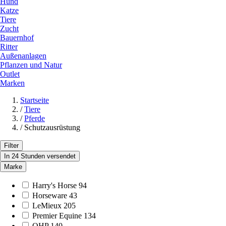
Hund
Katze
Tiere
Zucht
Bauernhof
Ritter
Außenanlagen
Pflanzen und Natur
Outlet
Marken
Startseite
/
Tiere
/
Pferde
/
Schutzausrüstung
Filter
In 24 Stunden versendet
Marke
Harry's Horse
94
Horseware
43
LeMieux
205
Premier Equine
134
QHP
140