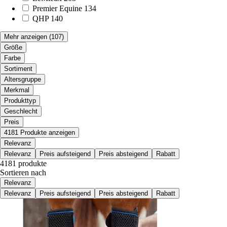
Premier Equine
134
QHP
140
Mehr anzeigen
(107)
Größe
Farbe
Sortiment
Altersgruppe
Merkmal
Produkttyp
Geschlecht
Preis
4181 Produkte anzeigen
Relevanz
Relevanz
Preis aufsteigend
Preis absteigend
Rabatt
4181 produkte
Sortieren nach
Relevanz
Relevanz
Preis aufsteigend
Preis absteigend
Rabatt